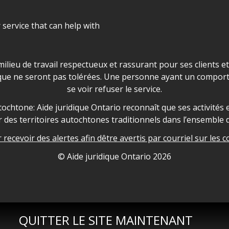
r service that can help with
ns les locaux d'AJO.
milieu de travail respectueux et rassurant pour ses clients e
que ne seront pas tolérées. Une personne ayant un comport
se voir refuser le service.
owledgement
ochtone: Aide juridique Ontario reconnaît que ses activités et
des territoires autochtones traditionnels dans l’ensemble d
recevoir des alertes afin dêtre avertis par courriel sur les c
nformation
© Aide juridique Ontario
2026
QUITTER LE SITE MAINTENANT