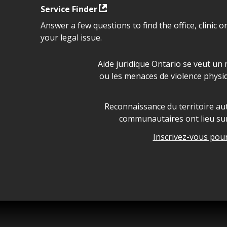
Service Finder
Answer a few questions to find the office, clinic o
your legal issue.
Déclaration sur la sécurité da
Aide juridique Ontario se veut un 
ou les menaces de violence physi
Legal Aid Ontario land ackn
Reconnaissance du territoire aut
communautaires ont lieu sur 
Inscrivez-vous pour 
Legal Aid Ontario copyright i