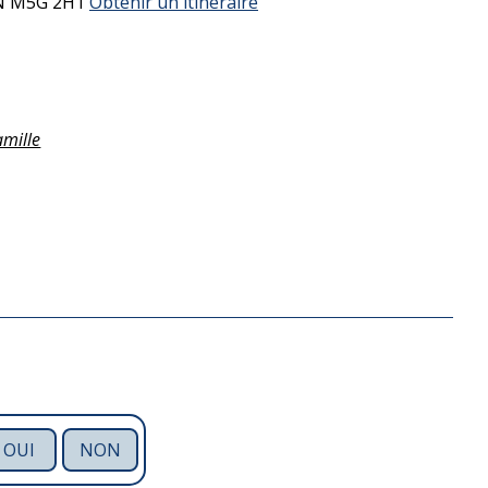
N
M5G 2H1
Obtenir un itinéraire
amille
OUI
NON