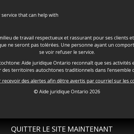
r service that can help with
ns les locaux d'AJO.
milieu de travail respectueux et rassurant pour ses clients e
que ne seront pas tolérées. Une personne ayant un comport
se voir refuser le service.
owledgement
ochtone: Aide juridique Ontario reconnaît que ses activités et
des territoires autochtones traditionnels dans l’ensemble d
recevoir des alertes afin dêtre avertis par courriel sur les c
nformation
© Aide juridique Ontario
2026
QUITTER LE SITE MAINTENANT