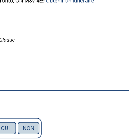
ronto,
ON
M8V 4E9
Obtenir un itinéraire
Gladue
OUI
NON