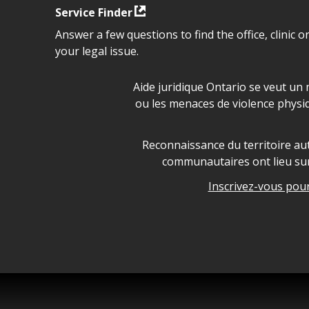
Service Finder
Answer a few questions to find the office, clinic o
your legal issue.
Déclaration sur la sécurité da
Aide juridique Ontario se veut un 
ou les menaces de violence physi
Legal Aid Ontario land ackn
Reconnaissance du territoire aut
communautaires ont lieu sur 
Inscrivez-vous pour 
Legal Aid Ontario copyright i