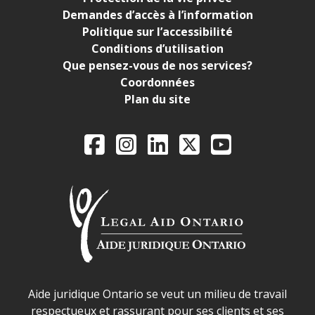
Demandes d’accès à l’information
Politique sur l’accessibilité
Conditions d’utilisation
Que pensez-vous de nos services?
Coordonnées
Plan du site
Legal Aid Ontario o
Facebook
Instagram
LinkedIn
X
YouTube
Déclaration sur la sécurité dans les locaux d'AJO.
Aide juridique Ontario se veut un milieu de travail
respectueux et rassurant pour ses clients et ses