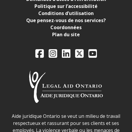
Politique sur l’accessibilité
Conditions d’utilisation
Que pensez-vous de nos services?
Coordonnées
Plan du site
Legal Aid Ontario o
Facebook
Instagram
LinkedIn
X
YouTube
Déclaration sur la sécurité dans les locaux d'AJO.
Aide juridique Ontario se veut un milieu de travail
respectueux et rassurant pour ses clients et ses
employés. La violence verbale ou les menaces de