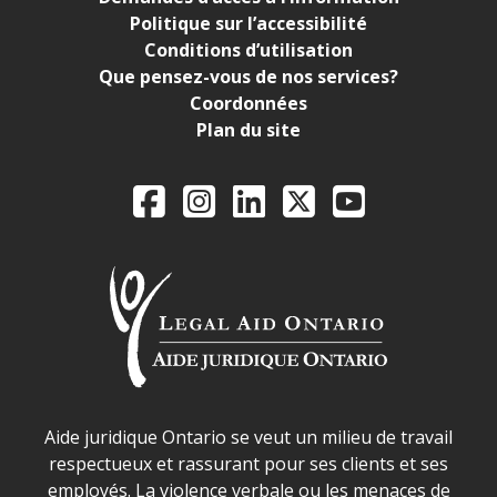
Politique sur l’accessibilité
Conditions d’utilisation
Que pensez-vous de nos services?
Coordonnées
Plan du site
Legal Aid Ontario o
Facebook
Instagram
LinkedIn
X
YouTube
Déclaration sur la sécurité dans les locaux d'AJO.
Aide juridique Ontario se veut un milieu de travail
respectueux et rassurant pour ses clients et ses
employés. La violence verbale ou les menaces de