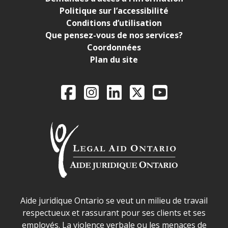
Politique sur l’accessibilité
Conditions d’utilisation
Que pensez-vous de nos services?
Coordonnées
Plan du site
Legal Aid Ontario o
Facebook
Instagram
LinkedIn
X
YouTube
Déclaration sur la sécurité dans les locaux d'AJO.
Aide juridique Ontario se veut un milieu de travail
respectueux et rassurant pour ses clients et ses
employés. La violence verbale ou les menaces de