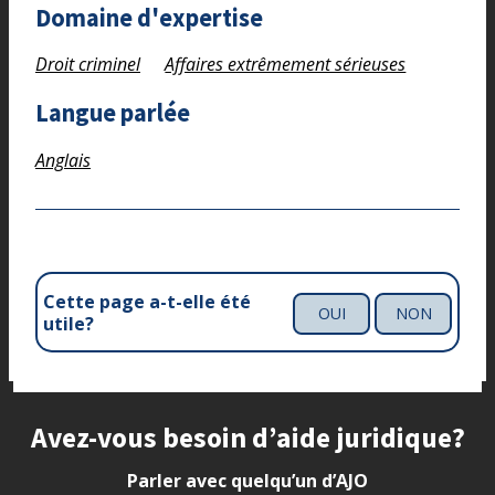
Domaine d'expertise
Droit criminel
Affaires extrêmement sérieuses
Langue parlée
Anglais
Cette page a-t-elle été
OUI
NON
utile?
Site footer
Avez-vous besoin d’aide juridique?
Parler avec quelqu’un d’AJO