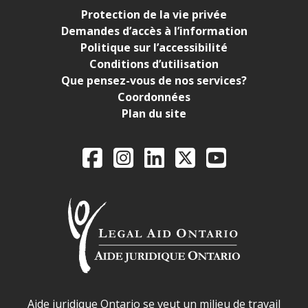
Protection de la vie privée
Demandes d’accès à l’information
Politique sur l’accessibilité
Conditions d’utilisation
Que pensez-vous de nos services?
Coordonnées
Plan du site
Legal Aid Ontario o
Facebook
Instagram
LinkedIn
X
YouTube
Déclaration sur la sécurité dans les locaux d'AJO.
Aide juridique Ontario se veut un milieu de travail