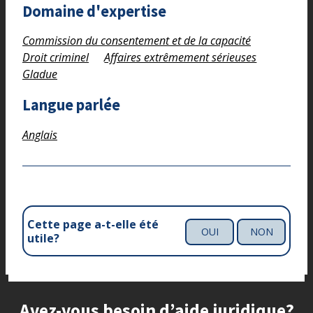
Domaine d'expertise
Commission du consentement et de la capacité
Droit criminel
Affaires extrêmement sérieuses
Gladue
Langue parlée
Anglais
Cette page a-t-elle été
OUI
NON
utile?
Site footer
Avez-vous besoin d’aide juridique?