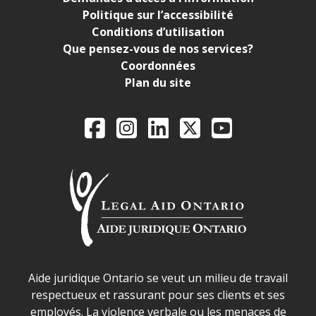
Politique sur l’accessibilité
Conditions d’utilisation
Que pensez-vous de nos services?
Coordonnées
Plan du site
Legal Aid Ontario o
Facebook
Instagram
LinkedIn
X
YouTube
Déclaration sur la sécurité dans les locaux d'AJO.
Aide juridique Ontario se veut un milieu de travail
respectueux et rassurant pour ses clients et ses
employés. La violence verbale ou les menaces de