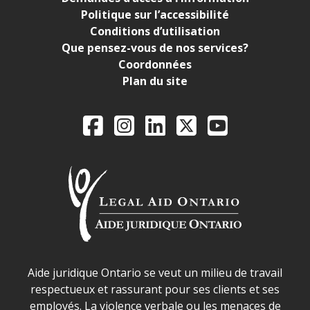
Politique sur l’accessibilité
Conditions d’utilisation
Que pensez-vous de nos services?
Coordonnées
Plan du site
Legal Aid Ontario o
Facebook
Instagram
LinkedIn
X
YouTube
Déclaration sur la sécurité dans les locaux d'AJO.
Aide juridique Ontario se veut un milieu de travail
respectueux et rassurant pour ses clients et ses
employés. La violence verbale ou les menaces de