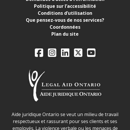
Politique sur l’accessibilité
Conditions d’utilisation
Que pensez-vous de nos services?
Coordonnées
Plan du site
Legal Aid Ontario o
Facebook
Instagram
LinkedIn
X
YouTube
Déclaration sur la sécurité dans les locaux d'AJO.
Aide juridique Ontario se veut un milieu de travail
respectueux et rassurant pour ses clients et ses
employés. La violence verbale ou les menaces de