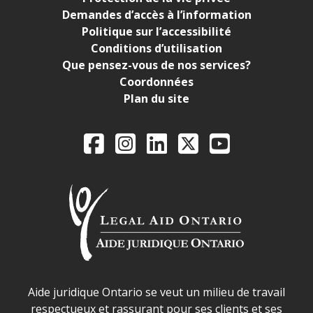
Demandes d’accès à l’information
Politique sur l’accessibilité
Conditions d’utilisation
Que pensez-vous de nos services?
Coordonnées
Plan du site
Legal Aid Ontario o
Facebook
Instagram
LinkedIn
X
YouTube
Déclaration sur la sécurité dans les locaux d'AJO.
Aide juridique Ontario se veut un milieu de travail
respectueux et rassurant pour ses clients et ses