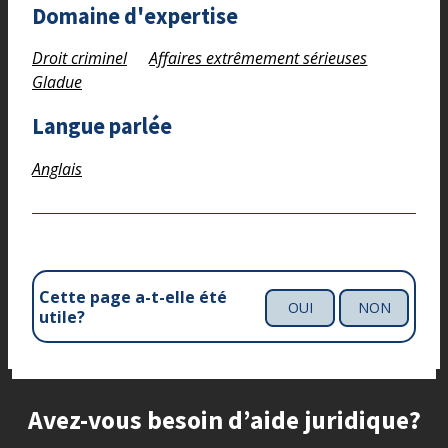
Domaine d'expertise
Droit criminel
Affaires extrêmement sérieuses
Gladue
Langue parlée
Anglais
Cette page a-t-elle été
OUI
NON
utile?
Site footer
Avez-vous besoin d’aide juridique?