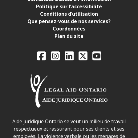
Politique sur l’accessibilité
Conditions d’utilisation
Que pensez-vous de nos services?
Coordonnées
Plan du site
Legal Aid Ontario o
Facebook
Instagram
LinkedIn
X
YouTube
Déclaration sur la sécurité dans les locaux d'AJO.
Aide juridique Ontario se veut un milieu de travail
respectueux et rassurant pour ses clients et ses
employés. La violence verbale ou les menaces de