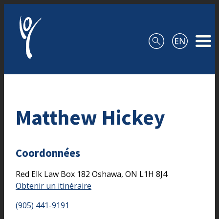
Aller au contenu
Matthew Hickey
Coordonnées
Red Elk Law
Box 182
Oshawa,
ON
L1H 8J4
Obtenir un itinéraire
(905) 441-9191