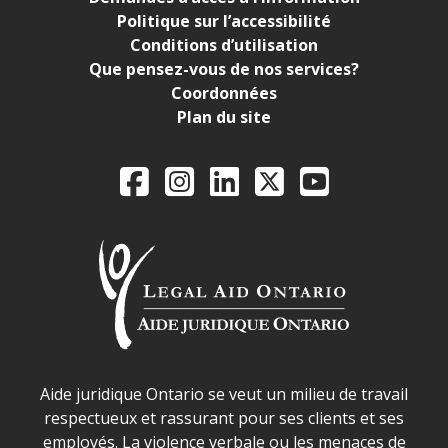
Politique sur l’accessibilité
Conditions d’utilisation
Que pensez-vous de nos services?
Coordonnées
Plan du site
Legal Aid Ontario o
Facebook
Instagram
LinkedIn
X
YouTube
Déclaration sur la sécurité dans les locaux d'AJO.
Aide juridique Ontario se veut un milieu de travail
respectueux et rassurant pour ses clients et ses
employés. La violence verbale ou les menaces de