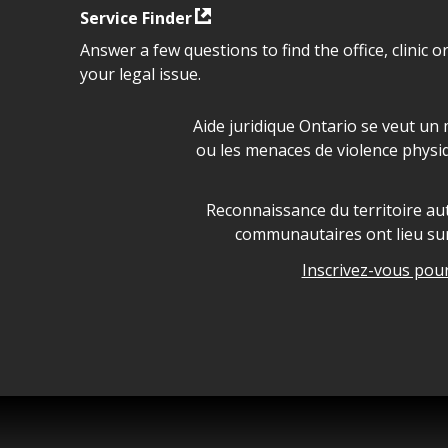
Service Finder
Answer a few questions to find the office, clinic o
your legal issue.
Déclaration sur la sécurité da
Aide juridique Ontario se veut un 
ou les menaces de violence physi
Legal Aid Ontario land ackn
Reconnaissance du territoire aut
communautaires ont lieu sur 
Inscrivez-vous pour 
Legal Aid Ontario copyright i