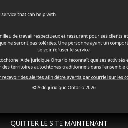
r service that can help with
ns les locaux d'AJO.
milieu de travail respectueux et rassurant pour ses clients e
que ne seront pas tolérées. Une personne ayant un comport
se voir refuser le service.
owledgement
ochtone: Aide juridique Ontario reconnaît que ses activités et
des territoires autochtones traditionnels dans l’ensemble d
recevoir des alertes afin dêtre avertis par courriel sur les c
nformation
© Aide juridique Ontario
2026
QUITTER LE SITE MAINTENANT