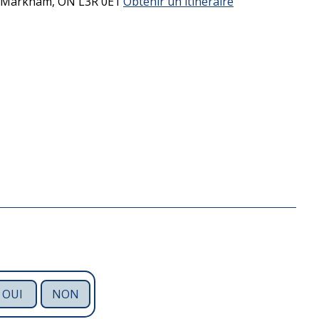
Markham,
ON
L3R 0E1
Obtenir un itinéraire
OUI
NON