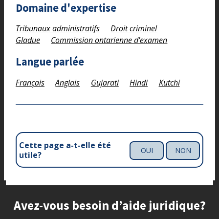
Domaine d'expertise
Tribunaux administratifs
Droit criminel
Gladue
Commission ontarienne d'examen
Langue parlée
Français
Anglais
Gujarati
Hindi
Kutchi
Cette page a-t-elle été
OUI
NON
utile?
Site footer
Avez-vous besoin d’aide juridique?