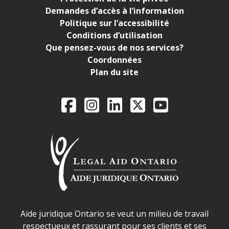
Demandes d’accès à l’information
Politique sur l’accessibilité
Conditions d’utilisation
Que pensez-vous de nos services?
Coordonnées
Plan du site
Legal Aid Ontario o
Facebook
Instagram
LinkedIn
X
YouTube
Déclaration sur la sécurité dans les locaux d'AJO.
Aide juridique Ontario se veut un milieu de travail
respectueux et rassurant pour ses clients et ses