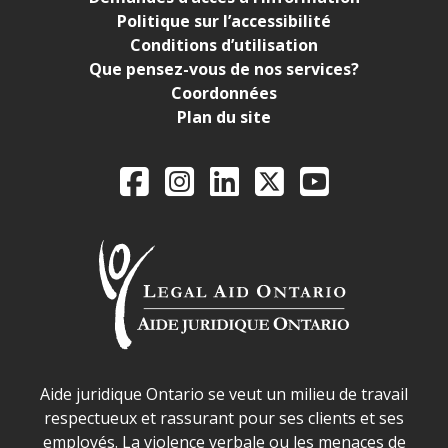
Politique sur l’accessibilité
Conditions d’utilisation
Que pensez-vous de nos services?
Coordonnées
Plan du site
Legal Aid Ontario o
Facebook
Instagram
LinkedIn
X
YouTube
Déclaration sur la sécurité dans les locaux d'AJO.
Aide juridique Ontario se veut un milieu de travail
respectueux et rassurant pour ses clients et ses
employés. La violence verbale ou les menaces de