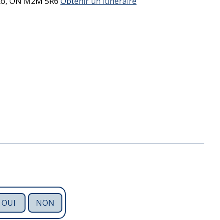
to,
ON
M2M 5R6
Obtenir un itinéraire
OUI
NON