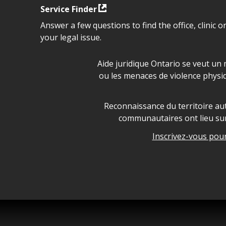
Service Finder
Answer a few questions to find the office, clinic o
your legal issue.
Déclaration sur la sécurité da
Aide juridique Ontario se veut un 
ou les menaces de violence physi
Legal Aid Ontario land ackn
Reconnaissance du territoire aut
communautaires ont lieu sur 
Inscrivez-vous pour 
Legal Aid Ontario copyright i