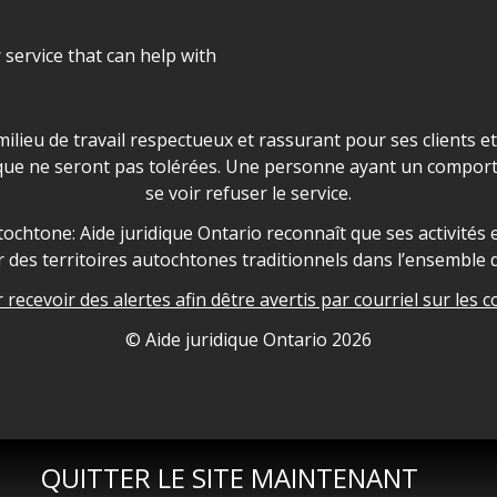
r service that can help with
ns les locaux d'AJO.
milieu de travail respectueux et rassurant pour ses clients e
que ne seront pas tolérées. Une personne ayant un comport
se voir refuser le service.
owledgement
ochtone: Aide juridique Ontario reconnaît que ses activités et
des territoires autochtones traditionnels dans l’ensemble d
recevoir des alertes afin dêtre avertis par courriel sur les c
nformation
© Aide juridique Ontario
2026
QUITTER LE SITE MAINTENANT