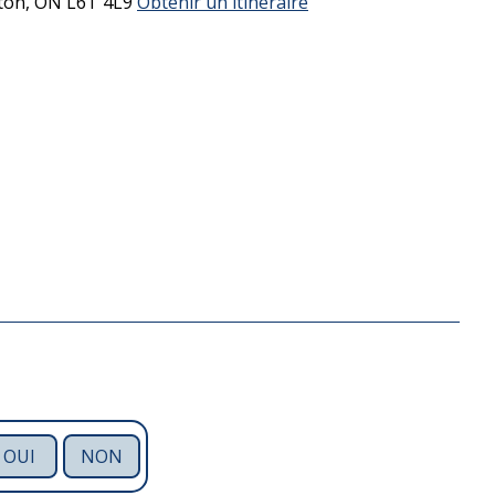
ton,
ON
L6T 4L9
Obtenir un itinéraire
OUI
NON