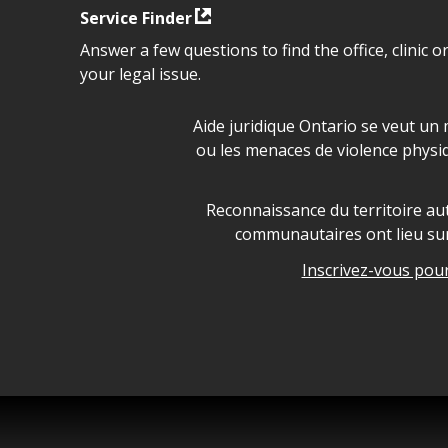
Service Finder
Answer a few questions to find the office, clinic o
your legal issue.
Déclaration sur la sécurité da
Aide juridique Ontario se veut un 
ou les menaces de violence physi
Legal Aid Ontario land ackn
Reconnaissance du territoire aut
communautaires ont lieu sur 
Inscrivez-vous pour 
Legal Aid Ontario copyright i