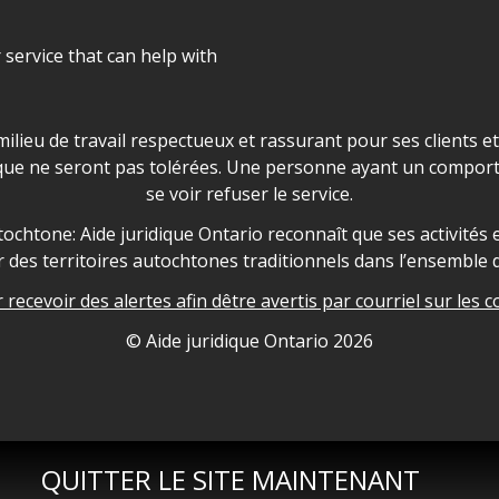
r service that can help with
ns les locaux d'AJO.
milieu de travail respectueux et rassurant pour ses clients e
que ne seront pas tolérées. Une personne ayant un comport
se voir refuser le service.
owledgement
ochtone: Aide juridique Ontario reconnaît que ses activités et
des territoires autochtones traditionnels dans l’ensemble d
recevoir des alertes afin dêtre avertis par courriel sur les c
nformation
© Aide juridique Ontario
2026
QUITTER LE SITE MAINTENANT