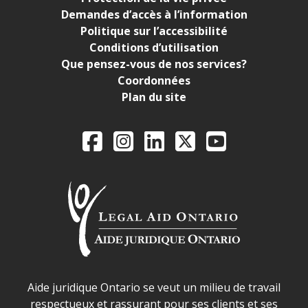
Demandes d’accès à l’information
Politique sur l’accessibilité
Conditions d’utilisation
Que pensez-vous de nos services?
Coordonnées
Plan du site
Legal Aid Ontario o
Facebook
Instagram
LinkedIn
X
YouTube
Déclaration sur la sécurité dans les locaux d'AJO.
Aide juridique Ontario se veut un milieu de travail
respectueux et rassurant pour ses clients et ses