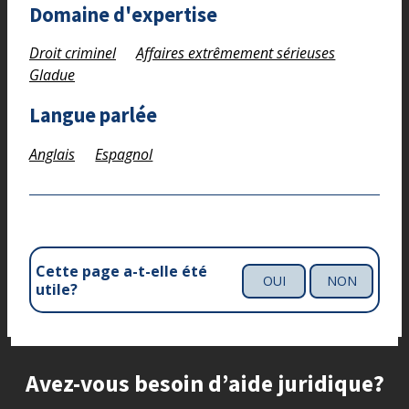
Domaine d'expertise
Droit criminel
Affaires extrêmement sérieuses
Gladue
Langue parlée
Anglais
Espagnol
Cette page a-t-elle été
OUI
NON
utile?
Site footer
Avez-vous besoin d’aide juridique?