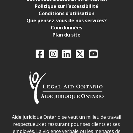
Politique sur l’accessibilité
Conditions d’utilisation
Que pensez-vous de nos services?
Coordonnées
Plan du site
Legal Aid Ontario o
Facebook
Instagram
LinkedIn
X
YouTube
Déclaration sur la sécurité dans les locaux d'AJO.
Aide juridique Ontario se veut un milieu de travail
respectueux et rassurant pour ses clients et ses
employés. La violence verbale ou les menaces de