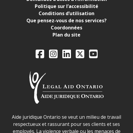
Politique sur l’accessibilité
Conditions d’utilisation
Que pensez-vous de nos services?
Coordonnées
Plan du site
Legal Aid Ontario o
Facebook
Instagram
LinkedIn
X
YouTube
Déclaration sur la sécurité dans les locaux d'AJO.
Aide juridique Ontario se veut un milieu de travail
respectueux et rassurant pour ses clients et ses
employés. La violence verbale ou les menaces de