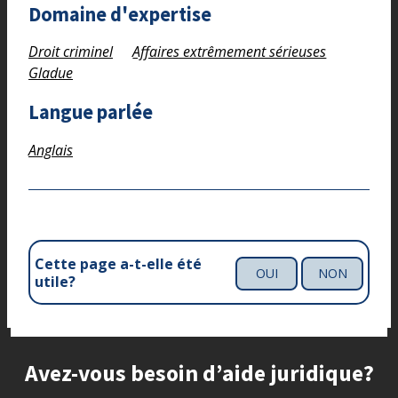
Domaine d'expertise
Droit criminel
Affaires extrêmement sérieuses
Gladue
Langue parlée
Anglais
Cette page a-t-elle été
OUI
NON
utile?
Site footer
Avez-vous besoin d’aide juridique?