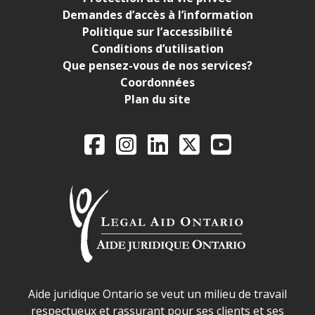
Demandes d’accès à l’information
Politique sur l’accessibilité
Conditions d’utilisation
Que pensez-vous de nos services?
Coordonnées
Plan du site
Legal Aid Ontario o
Facebook
Instagram
LinkedIn
X
YouTube
Déclaration sur la sécurité dans les locaux d'AJO.
Aide juridique Ontario se veut un milieu de travail
respectueux et rassurant pour ses clients et ses