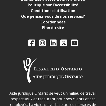
Politique sur l’accessibilité
Conditions d’utilisation
Que pensez-vous de nos services?
Coordonnées
Plan du site
Legal Aid Ontario o
Facebook
Instagram
LinkedIn
X
YouTube
Déclaration sur la sécurité dans les locaux d'AJO.
Aide juridique Ontario se veut un milieu de travail
respectueux et rassurant pour ses clients et ses
employés. La violence verbale ou les menaces de