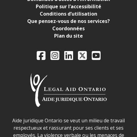
Politique sur l’accessibilité
Conditions d’utilisation
Que pensez-vous de nos services?
Coordonnées
Plan du site
Legal Aid Ontario o
Facebook
Instagram
LinkedIn
X
YouTube
Déclaration sur la sécurité dans les locaux d'AJO.
Aide juridique Ontario se veut un milieu de travail
respectueux et rassurant pour ses clients et ses
employés. La violence verbale ou les menaces de