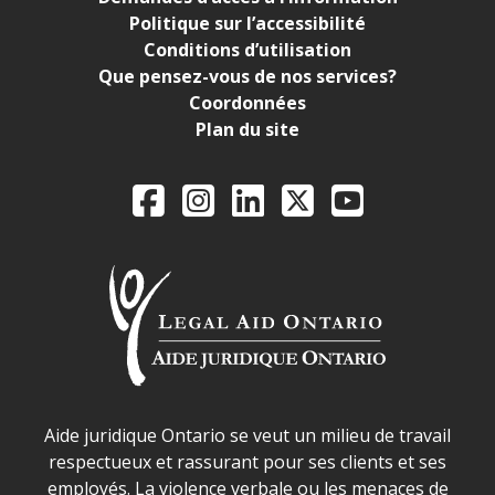
Politique sur l’accessibilité
Conditions d’utilisation
Que pensez-vous de nos services?
Coordonnées
Plan du site
Legal Aid Ontario o
Facebook
Instagram
LinkedIn
X
YouTube
Déclaration sur la sécurité dans les locaux d'AJO.
Aide juridique Ontario se veut un milieu de travail
respectueux et rassurant pour ses clients et ses
employés. La violence verbale ou les menaces de