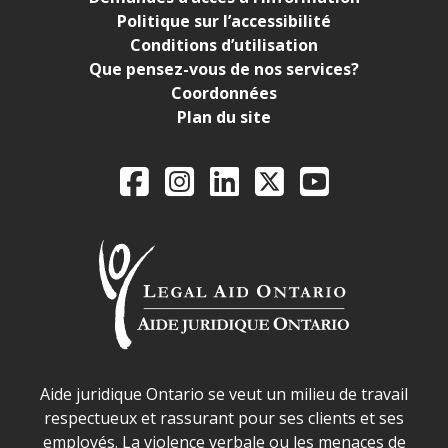
Politique sur l’accessibilité
Conditions d’utilisation
Que pensez-vous de nos services?
Coordonnées
Plan du site
Legal Aid Ontario o
Facebook
Instagram
LinkedIn
X
YouTube
Déclaration sur la sécurité dans les locaux d'AJO.
Aide juridique Ontario se veut un milieu de travail
respectueux et rassurant pour ses clients et ses
employés. La violence verbale ou les menaces de