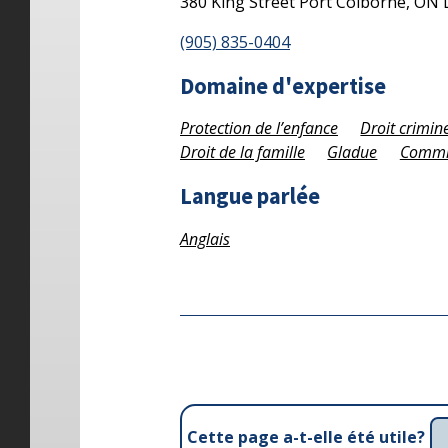
380 King Street
Port Colborne,
ON
(905) 835-0404
Domaine d'expertise
Protection de l’enfance
Droit crimin
Droit de la famille
Gladue
Commis
Langue parlée
Anglais
Cette page a-t-elle été utile?