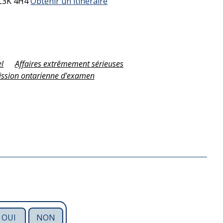
L3K 4H4
Obtenir un itinéraire
el
Affaires extrêmement sérieuses
sion ontarienne d'examen
OUI
NON