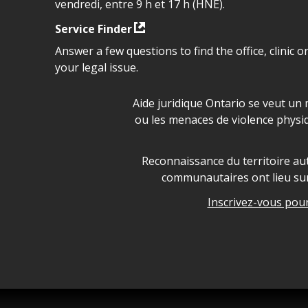
vendredi, entre 9 h et 17 h (HNE).
Service Finder
Answer a few questions to find the office, clinic o
your legal issue.
Déclaration sur la sécurité da
Aide juridique Ontario se veut un 
ou les menaces de violence physi
Legal Aid Ontario land ackn
Reconnaissance du territoire aut
communautaires ont lieu sur 
Inscrivez-vous pour 
Legal Aid Ontario copyright i