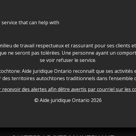
r service that can help with
ns les locaux d'AJO.
milieu de travail respectueux et rassurant pour ses clients e
que ne seront pas tolérées. Une personne ayant un comport
se voir refuser le service.
owledgement
ochtone: Aide juridique Ontario reconnaît que ses activités et
des territoires autochtones traditionnels dans l’ensemble d
recevoir des alertes afin dêtre avertis par courriel sur les c
nformation
© Aide juridique Ontario
2026