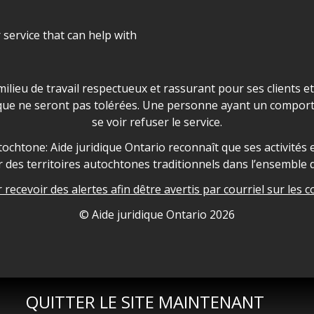
r service that can help with
ns les locaux d'AJO.
milieu de travail respectueux et rassurant pour ses clients e
que ne seront pas tolérées. Une personne ayant un comport
se voir refuser le service.
owledgement
ochtone: Aide juridique Ontario reconnaît que ses activités et
des territoires autochtones traditionnels dans l’ensemble d
recevoir des alertes afin dêtre avertis par courriel sur les c
nformation
© Aide juridique Ontario
2026
QUITTER LE SITE MAINTENANT