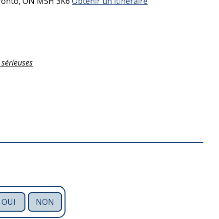
ronto,
ON
M5H 3K6
Obtenir un itinéraire
 sérieuses
OUI
NON