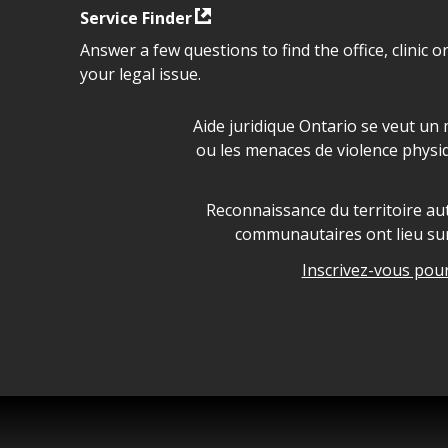
Service Finder
Answer a few questions to find the office, clinic o
your legal issue.
Déclaration sur la sécurité da
Aide juridique Ontario se veut un 
ou les menaces de violence physi
Legal Aid Ontario land ackn
Reconnaissance du territoire aut
communautaires ont lieu sur 
Inscrivez-vous pour 
Legal Aid Ontario copyright i