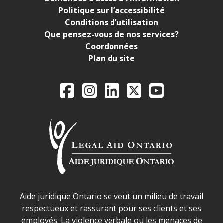
Politique sur l’accessibilité
Conditions d’utilisation
Que pensez-vous de nos services?
Coordonnées
Plan du site
Legal Aid Ontario o
Facebook
Instagram
LinkedIn
X
YouTube
Déclaration sur la sécurité dans les locaux d'AJO.
Aide juridique Ontario se veut un milieu de travail
respectueux et rassurant pour ses clients et ses
employés. La violence verbale ou les menaces de