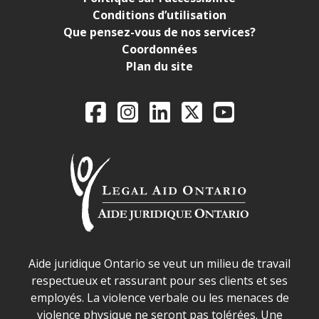
Conditions d’utilisation
Que pensez-vous de nos services?
Coordonnées
Plan du site
Legal Aid Ontario o
Facebook
Instagram
LinkedIn
X
YouTube
Déclaration sur la sécurité dans les locaux d'AJO.
Aide juridique Ontario se veut un milieu de travail
respectueux et rassurant pour ses clients et ses
employés. La violence verbale ou les menaces de
violence physique ne seront pas tolérées. Une