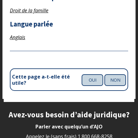
Droit de la famille
Langue parlée
Anglais
Cette page a-t-elle été
OUI
NON
utile?
Site footer
Avez-vous besoin d’aide juridique?
Parler avec quelqu’un d’AJO
Appelez le (sans frais)
1 800 668-8258