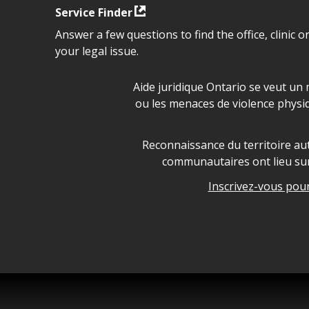
Service Finder
Answer a few questions to find the office, clinic o
your legal issue.
Déclaration sur la sécurité da
Aide juridique Ontario se veut un 
ou les menaces de violence physi
Legal Aid Ontario land ackn
Reconnaissance du territoire aut
communautaires ont lieu sur 
Inscrivez-vous pour 
Legal Aid Ontario copyright i