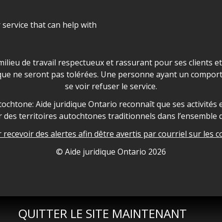
r service that can help with
ns les locaux d'AJO.
milieu de travail respectueux et rassurant pour ses clients e
que ne seront pas tolérées. Une personne ayant un comport
se voir refuser le service.
owledgement
ochtone: Aide juridique Ontario reconnaît que ses activités et
des territoires autochtones traditionnels dans l’ensemble d
recevoir des alertes afin dêtre avertis par courriel sur les c
nformation
© Aide juridique Ontario
2026
QUITTER LE SITE MAINTENANT