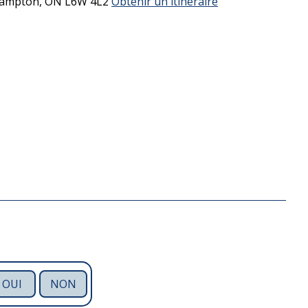
ampton,
ON
L6W 4L2
Obtenir un itinéraire
OUI
NON