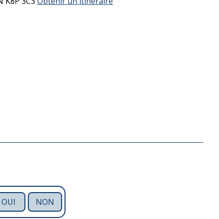
N
K8P 3C3
Obtenir un itinéraire
OUI
NON