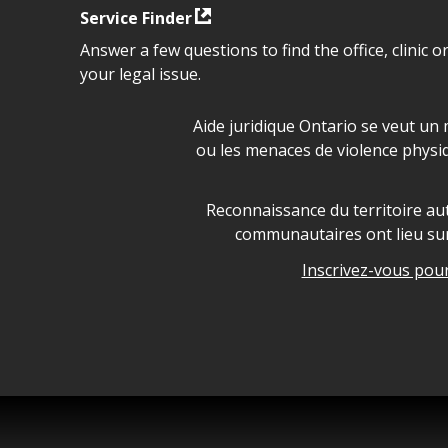
Service Finder
Answer a few questions to find the office, clinic o
your legal issue.
Déclaration sur la sécurité da
Aide juridique Ontario se veut un 
ou les menaces de violence physi
Legal Aid Ontario land ackn
Reconnaissance du territoire aut
communautaires ont lieu sur 
Inscrivez-vous pour 
Legal Aid Ontario copyright i