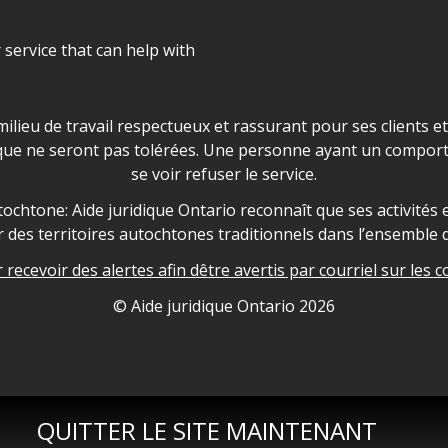
r service that can help with
ns les locaux d'AJO.
milieu de travail respectueux et rassurant pour ses clients e
que ne seront pas tolérées. Une personne ayant un comport
se voir refuser le service.
owledgement
ochtone: Aide juridique Ontario reconnaît que ses activités et
des territoires autochtones traditionnels dans l’ensemble d
recevoir des alertes afin dêtre avertis par courriel sur les c
nformation
© Aide juridique Ontario
2026
QUITTER LE SITE MAINTENANT