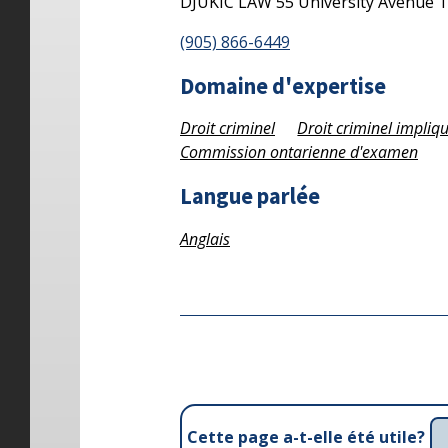
DJUKIC LAW
55 University Avenue
T
(905) 866-6449
Domaine d'expertise
Droit criminel
Droit criminel impliq
Commission ontarienne d'examen
Langue parlée
Anglais
Cette page a-t-elle été utile?