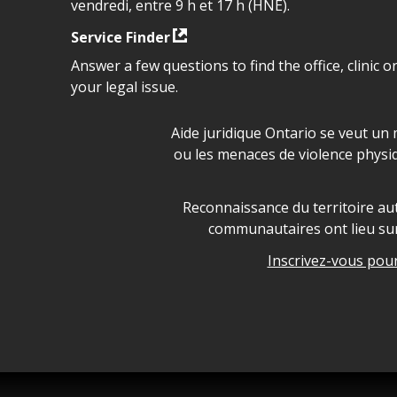
vendredi, entre 9 h et 17 h (HNE).
Service Finder
Answer a few questions to find the office, clinic o
your legal issue.
Déclaration sur la sécurité da
Aide juridique Ontario se veut un 
ou les menaces de violence physi
Legal Aid Ontario land ackn
Reconnaissance du territoire aut
communautaires ont lieu sur 
Inscrivez-vous pour 
Legal Aid Ontario copyright i