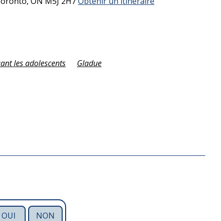
oronto,
ON
M5J 2H7
Obtenir un itinéraire
uant les adolescents
Gladue
OUI
NON