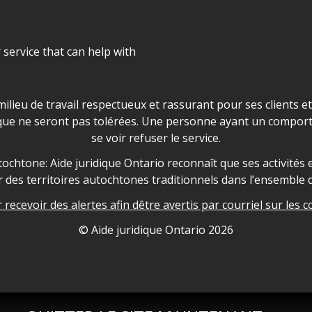
r service that can help with
ns les locaux d'AJO.
milieu de travail respectueux et rassurant pour ses clients e
que ne seront pas tolérées. Une personne ayant un comport
se voir refuser le service.
owledgement
ochtone: Aide juridique Ontario reconnaît que ses activités et
des territoires autochtones traditionnels dans l’ensemble d
recevoir des alertes afin dêtre avertis par courriel sur les c
nformation
© Aide juridique Ontario
2026