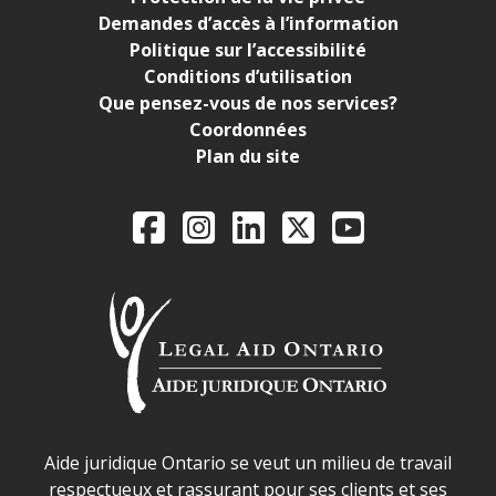
Demandes d’accès à l’information
Politique sur l’accessibilité
Conditions d’utilisation
Que pensez-vous de nos services?
Coordonnées
Plan du site
Legal Aid Ontario o
Facebook
Instagram
LinkedIn
X
YouTube
Déclaration sur la sécurité dans les locaux d'AJO.
Aide juridique Ontario se veut un milieu de travail
respectueux et rassurant pour ses clients et ses