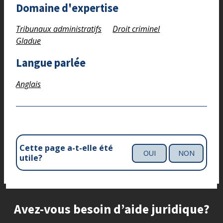
Domaine d'expertise
Tribunaux administratifs
Droit criminel
Gladue
Langue parlée
Anglais
Cette page a-t-elle été
OUI
NON
utile?
Site footer
Avez-vous besoin d’aide juridique?