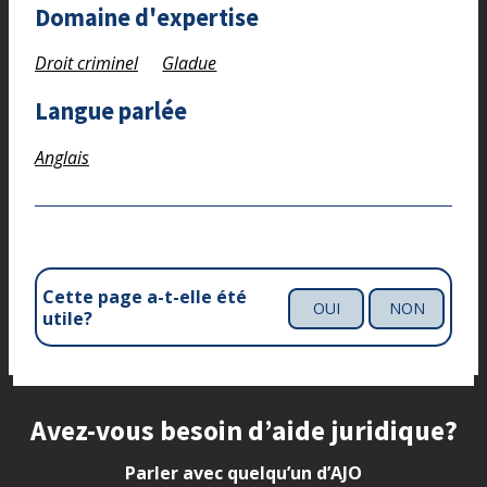
Domaine d'expertise
Droit criminel
Gladue
Langue parlée
Anglais
Cette page a-t-elle été
OUI
NON
utile?
Site footer
Avez-vous besoin d’aide juridique?
Parler avec quelqu’un d’AJO