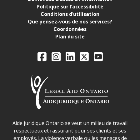
Politique sur l’accessibilité
Conditions d’utilisation
Que pensez-vous de nos services?
Coordonnées
Plan du site
Legal Aid Ontario o
Facebook
Instagram
LinkedIn
X
YouTube
Déclaration sur la sécurité dans les locaux d'AJO.
Aide juridique Ontario se veut un milieu de travail
respectueux et rassurant pour ses clients et ses
employés. La violence verbale ou les menaces de