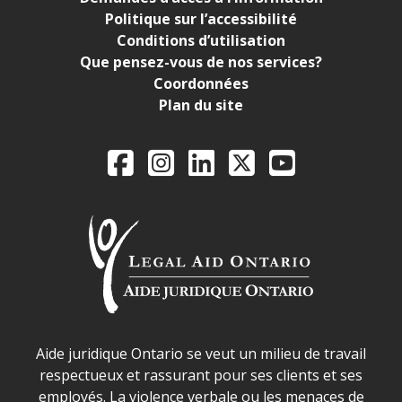
Politique sur l’accessibilité
Conditions d’utilisation
Que pensez-vous de nos services?
Coordonnées
Plan du site
Legal Aid Ontario o
Facebook
Instagram
LinkedIn
X
YouTube
Déclaration sur la sécurité dans les locaux d'AJO.
Aide juridique Ontario se veut un milieu de travail
respectueux et rassurant pour ses clients et ses
employés. La violence verbale ou les menaces de