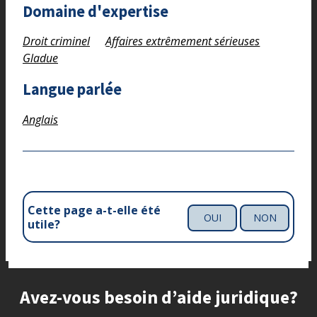
Domaine d'expertise
Droit criminel
Affaires extrêmement sérieuses
Gladue
Langue parlée
Anglais
Cette page a-t-elle été
OUI
NON
utile?
Site footer
Avez-vous besoin d’aide juridique?