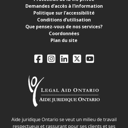
Demandes d’accès à l’information
Politique sur l’accessibilité
Conditions d’utilisation
Que pensez-vous de nos services?
Coordonnées
Plan du site
Legal Aid Ontario o
Facebook
Instagram
LinkedIn
X
YouTube
Déclaration sur la sécurité dans les locaux d'AJO.
Aide juridique Ontario se veut un milieu de travail
respectueux et rassurant pour ses clients et ses