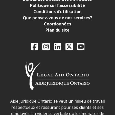
Politique sur l’accessibilité
Conditions d’utilisation
Que pensez-vous de nos services?
Coordonnées
Plan du site
Legal Aid Ontario o
Facebook
Instagram
LinkedIn
X
YouTube
Déclaration sur la sécurité dans les locaux d'AJO.
Aide juridique Ontario se veut un milieu de travail
respectueux et rassurant pour ses clients et ses
employés. La violence verbale ou les menaces de