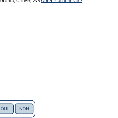
oronto,
ON
M3J 2V5
Obtenir un itinéraire
OUI
NON