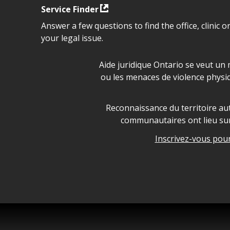
Service Finder
Answer a few questions to find the office, clinic o
your legal issue.
Déclaration sur la sécurité da
Aide juridique Ontario se veut un 
ou les menaces de violence physi
Legal Aid Ontario land ackn
Reconnaissance du territoire aut
communautaires ont lieu sur 
Inscrivez-vous pour 
Legal Aid Ontario copyright i