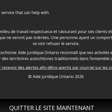
r service that can help with
ns les locaux d'AJO.
milieu de travail respectueux et rassurant pour ses clients e
que ne seront pas tolérées. Une personne ayant un comport
se voir refuser le service.
owledgement
ochtone: Aide juridique Ontario reconnaît que ses activités et
des territoires autochtones traditionnels dans l’ensemble d
recevoir des alertes afin dêtre avertis par courriel sur les c
nformation
© Aide juridique Ontario
2026
QUITTER LE SITE MAINTENANT