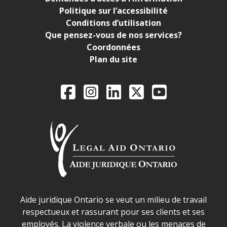
Politique sur l’accessibilité
Conditions d’utilisation
Que pensez-vous de nos services?
Coordonnées
Plan du site
Legal Aid Ontario o
Facebook
Instagram
LinkedIn
X
YouTube
Déclaration sur la sécurité dans les locaux d'AJO.
Aide juridique Ontario se veut un milieu de travail
respectueux et rassurant pour ses clients et ses
employés. La violence verbale ou les menaces de