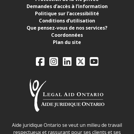
Demandes d’accès à l’information
Politique sur l’accessibilité
Conditions d’utilisation
Que pensez-vous de nos services?
Coordonnées
Plan du site
Legal Aid Ontario o
Facebook
Instagram
LinkedIn
X
YouTube
Déclaration sur la sécurité dans les locaux d'AJO.
Aide juridique Ontario se veut un milieu de travail
respectueux et rassurant pour ses clients et ses