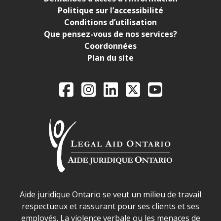
Politique sur l’accessibilité
Conditions d’utilisation
Que pensez-vous de nos services?
Coordonnées
Plan du site
Legal Aid Ontario o
Facebook
Instagram
LinkedIn
X
YouTube
Déclaration sur la sécurité dans les locaux d'AJO.
Aide juridique Ontario se veut un milieu de travail
respectueux et rassurant pour ses clients et ses
employés. La violence verbale ou les menaces de