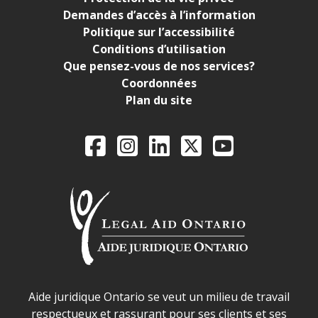
Demandes d’accès à l’information
Politique sur l’accessibilité
Conditions d’utilisation
Que pensez-vous de nos services?
Coordonnées
Plan du site
Legal Aid Ontario o
Facebook
Instagram
LinkedIn
X
YouTube
Déclaration sur la sécurité dans les locaux d'AJO.
Aide juridique Ontario se veut un milieu de travail
respectueux et rassurant pour ses clients et ses