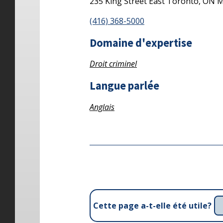
235 King Street East
Toronto,
ON
M
(416) 368-5000
Domaine d'expertise
Droit criminel
Langue parlée
Anglais
Cette page a-t-elle été utile?