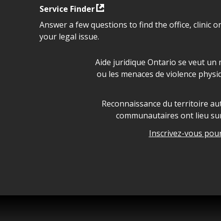
Service Finder
Answer a few questions to find the office, clinic o
your legal issue.
Déclaration sur la sécurité da
Aide juridique Ontario se veut un 
ou les menaces de violence physi
Legal Aid Ontario land ackn
Reconnaissance du territoire aut
communautaires ont lieu sur 
Inscrivez-vous pour 
Legal Aid Ontario copyright i