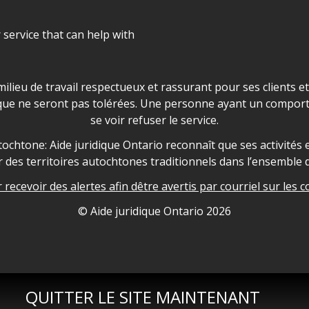
r service that can help with
ns les locaux d'AJO.
milieu de travail respectueux et rassurant pour ses clients e
que ne seront pas tolérées. Une personne ayant un comport
se voir refuser le service.
owledgement
ochtone: Aide juridique Ontario reconnaît que ses activités et
des territoires autochtones traditionnels dans l’ensemble d
recevoir des alertes afin dêtre avertis par courriel sur les c
nformation
© Aide juridique Ontario
2026
QUITTER LE SITE MAINTENANT