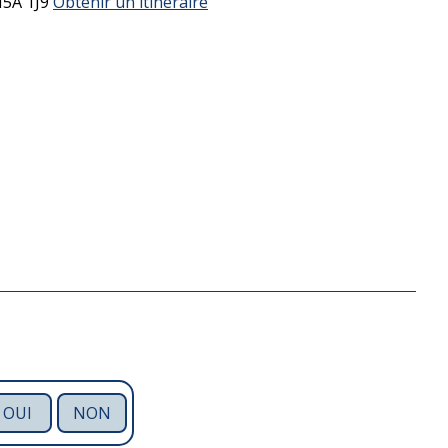
5A 1J9
Obtenir un itinéraire
OUI
NON