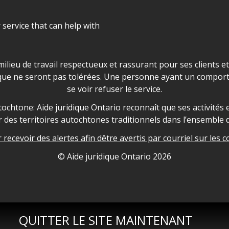
r service that can help with
ns les locaux d'AJO.
milieu de travail respectueux et rassurant pour ses clients e
que ne seront pas tolérées. Une personne ayant un comport
se voir refuser le service.
owledgement
ochtone: Aide juridique Ontario reconnaît que ses activités et
des territoires autochtones traditionnels dans l’ensemble d
recevoir des alertes afin dêtre avertis par courriel sur les c
nformation
© Aide juridique Ontario
2026
QUITTER LE SITE MAINTENANT