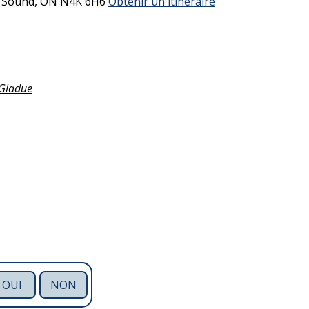
 Sound,
ON
N4K 6H6
Obtenir un itinéraire
Gladue
OUI
NON