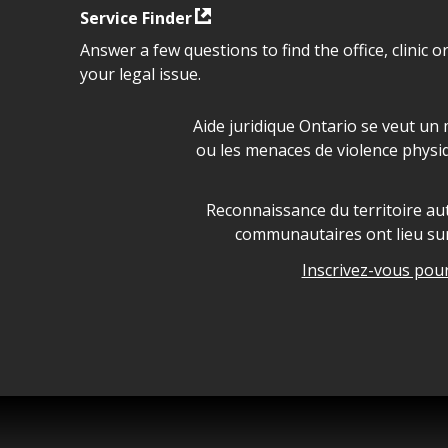
Service Finder
Answer a few questions to find the office, clinic o
your legal issue.
Déclaration sur la sécurité da
Aide juridique Ontario se veut un 
ou les menaces de violence physi
Legal Aid Ontario land ackn
Reconnaissance du territoire aut
communautaires ont lieu sur 
Inscrivez-vous pour 
Legal Aid Ontario copyright i