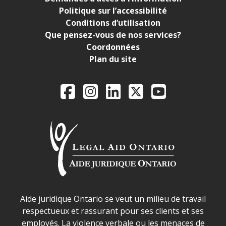
Politique sur l’accessibilité
Conditions d’utilisation
Que pensez-vous de nos services?
Coordonnées
Plan du site
Legal Aid Ontario o
Facebook
Instagram
LinkedIn
X
YouTube
Déclaration sur la sécurité dans les locaux d'AJO.
Aide juridique Ontario se veut un milieu de travail
respectueux et rassurant pour ses clients et ses
employés. La violence verbale ou les menaces de