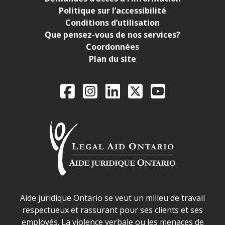
Politique sur l’accessibilité
Conditions d’utilisation
Que pensez-vous de nos services?
Coordonnées
Plan du site
Legal Aid Ontario o
Facebook
Instagram
LinkedIn
X
YouTube
Déclaration sur la sécurité dans les locaux d'AJO.
Aide juridique Ontario se veut un milieu de travail
respectueux et rassurant pour ses clients et ses
employés. La violence verbale ou les menaces de