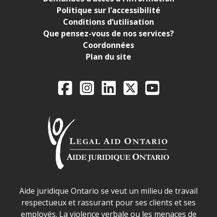
Politique sur l’accessibilité
Conditions d’utilisation
Que pensez-vous de nos services?
Coordonnées
Plan du site
Legal Aid Ontario o
Facebook
Instagram
LinkedIn
X
YouTube
Déclaration sur la sécurité dans les locaux d'AJO.
Aide juridique Ontario se veut un milieu de travail
respectueux et rassurant pour ses clients et ses
employés. La violence verbale ou les menaces de