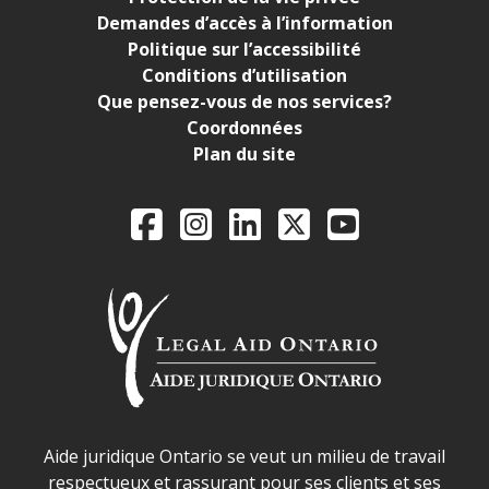
Demandes d’accès à l’information
Politique sur l’accessibilité
Conditions d’utilisation
Que pensez-vous de nos services?
Coordonnées
Plan du site
Legal Aid Ontario o
Facebook
Instagram
LinkedIn
X
YouTube
Déclaration sur la sécurité dans les locaux d'AJO.
Aide juridique Ontario se veut un milieu de travail
respectueux et rassurant pour ses clients et ses