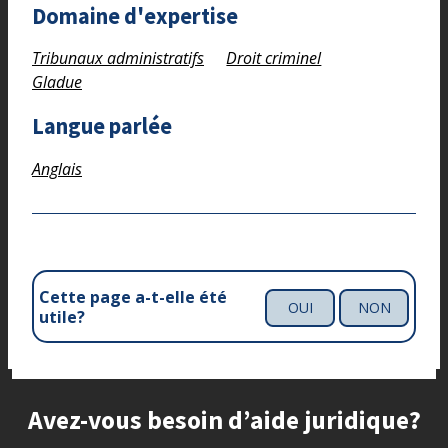
Domaine d'expertise
Tribunaux administratifs
Droit criminel
Gladue
Langue parlée
Anglais
Cette page a-t-elle été
OUI
NON
utile?
Site footer
Avez-vous besoin d’aide juridique?