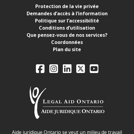
Protection de la vie privée
Demandes d’accès à l’information
Politique sur l’accessibilité
Conditions d’utilisation
Que pensez-vous de nos services?
Coordonnées
Plan du site
Legal Aid Ontario o
Facebook
Instagram
LinkedIn
X
YouTube
Déclaration sur la sécurité dans les locaux d'AJO.
Aide juridique Ontario se veut un milieu de travail