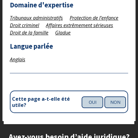
Domaine d'expertise
Tribunaux administratifs
Protection de l’enfance
Droit criminel
Affaires extrêmement sérieuses
Droit de la famille
Gladue
Langue parlée
Anglais
Cette page a-t-elle été
OUI
NON
utile?
Site footer
Avez-vous besoin d’aide juridique?